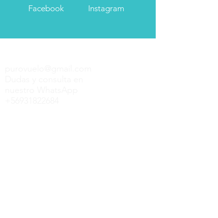
Facebook
Instagram
Puro Vuelo Parapente
purovuelo@gmail.com
Dudas y consulta en
nuestro WhatsApp
+56931822684